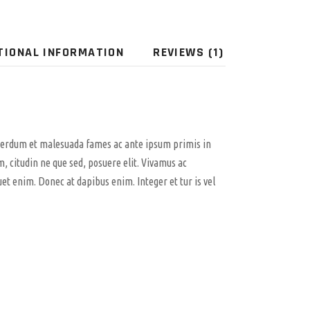
TIONAL INFORMATION
REVIEWS (1)
terdum et malesuada fames ac ante ipsum primis in
m, citudin ne que sed, posuere elit. Vivamus ac
uet enim. Donec at dapibus enim. Integer et tur is vel