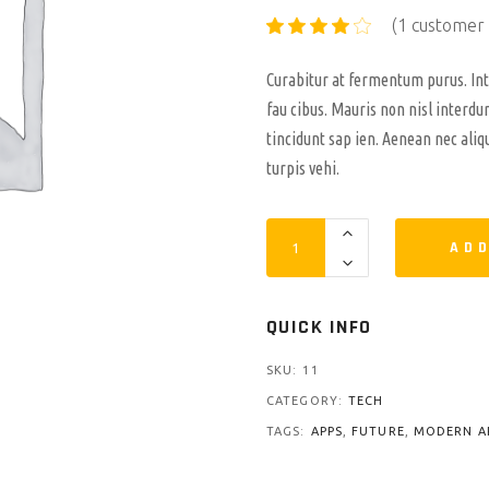
(
1
customer 
Curabitur at fermentum purus. In
fau cibus. Mauris non nisl interdu
tincidunt sap ien. Aenean nec aliq
turpis vehi.
ADD
QUICK INFO
SKU:
11
CATEGORY:
TECH
TAGS:
APPS
,
FUTURE
,
MODERN A