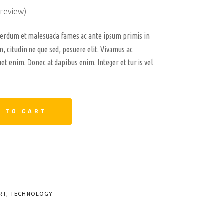
review)
terdum et malesuada fames ac ante ipsum primis in
m, citudin ne que sed, posuere elit. Vivamus ac
uet enim. Donec at dapibus enim. Integer et tur is vel
 TO CART
RT
,
TECHNOLOGY