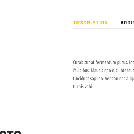
DESCRIPTION
ADDI
Curabitur at fermentum purus. In
fau cibus. Mauris non nisl interdu
tincidunt sap ien. Aenean nec aliq
turpis vehi.