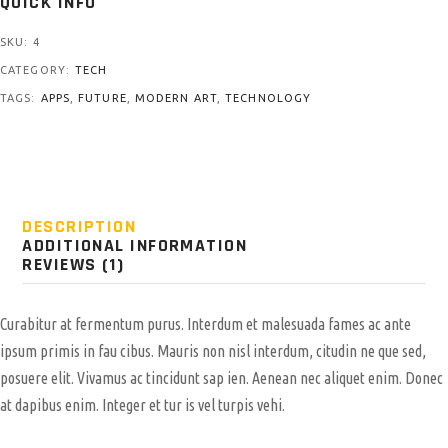
QUICK INFO
SKU:
4
CATEGORY:
TECH
TAGS:
APPS
,
FUTURE
,
MODERN ART
,
TECHNOLOGY
DESCRIPTION
ADDITIONAL INFORMATION
REVIEWS (1)
Curabitur at fermentum purus. Interdum et malesuada fames ac ante
ipsum primis in fau cibus. Mauris non nisl interdum, citudin ne que sed,
posuere elit. Vivamus ac tincidunt sap ien. Aenean nec aliquet enim. Donec
at dapibus enim. Integer et tur is vel turpis vehi.