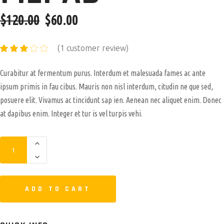
$
120.00
$
60.00
(
1
customer review)
Curabitur at fermentum purus. Interdum et malesuada fames ac ante
ipsum primis in fau cibus. Mauris non nisl interdum, citudin ne que sed,
posuere elit. Vivamus ac tincidunt sap ien. Aenean nec aliquet enim. Donec
at dapibus enim. Integer et tur is vel turpis vehi.
ADD TO CART